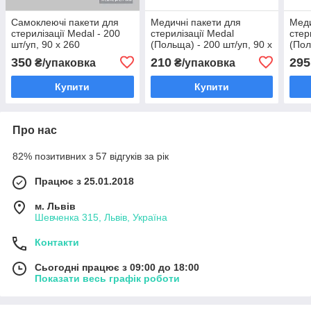
Самоклеючі пакети для
Медичні пакети для
Меди
стерилізації Medal - 200
стерилізації Medal
стер
шт/уп, 90 x 260
(Польща) - 200 шт/уп, 90 x
(Пол
135
230
350
210
295
₴/упаковка
₴/упаковка
Купити
Купити
Про нас
82% позитивних з 57 відгуків за рік
Працює з 25.01.2018
м. Львів
Шевченка 315, Львів, Україна
Контакти
Сьогодні працює з 09:00 до 18:00
Показати весь графік роботи