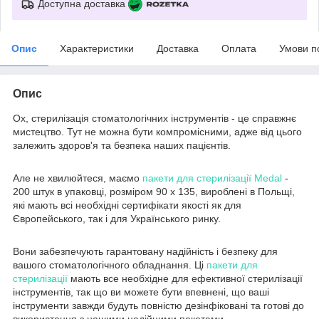
Доступна доставка
Опис
Характеристики
Доставка
Оплата
Умови п
Опис
Ох, стерилізація стоматологічних інструментів - це справжнє
мистецтво. Тут не можна бути компромісними, адже від цього
залежить здоров'я та безпека наших пацієнтів.
Але не хвилюйтеся, маємо
пакети для стерилізації Medal
-
200 штук в упаковці, розміром 90 x 135, вироблені в Польщі,
які мають всі необхідні сертифікати якості як для
Європейського, так і для Українського ринку.
Вони забезпечують гарантовану надійність і безпеку для
вашого стоматологічного обладнання. Ці
пакети для
стерилізації
мають все необхідне для ефективної стерилізації
інструментів, так що ви можете бути впевнені, що ваші
інструменти завжди будуть повністю дезінфіковані та готові до
використання з нашими надійними пакетами.