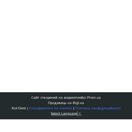
Сайт створений на маркетплейсі
Prom.ua
Продавець на Bigl.ua
Kol-Dent |
Поскаржитися на контент
|
Політика конфіденційності
Select Language
▼