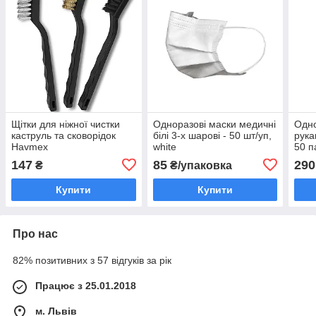
Щітки для ніжної чистки
Одноразові маски медичні
Одно
каструль та сковорідок
білі 3-х шарові - 50 шт/уп,
рука
Havmex
white
50 п
147
85
290
₴
₴/упаковка
Купити
Купити
Про нас
82% позитивних з 57 відгуків за рік
Працює з 25.01.2018
м. Львів