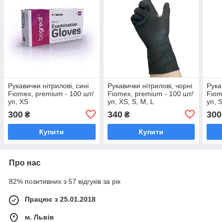
Рукавички нітрилові, сині
Рукавички нітрилові, чорні
Рука
Fiomex, premium - 100 шт/
Fiomex, premium - 100 шт/
Fiom
уп, XS
уп, XS, S, M, L
уп, 
300
340
300
₴
₴
Купити
Купити
Про нас
82% позитивних з 57 відгуків за рік
Працює з 25.01.2018
м. Львів