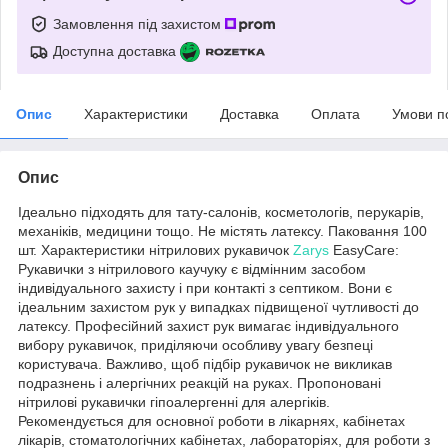
Замовлення під захистом
Доступна доставка
Опис
Характеристики
Доставка
Оплата
Умови п
Опис
Ідеально підходять для тату-салонів, косметологів, перукарів,
механіків, медицини тощо. Не містять латексу. Паковання 100
шт. Характеристики нітрилових рукавичок
Zarys
EasyCare:
Рукавички з нітрилового каучуку є відмінним засобом
індивідуального захисту і при контакті з септиком. Вони є
ідеальним захистом рук у випадках підвищеної чутливості до
латексу. Професійний захист рук вимагає індивідуального
вибору рукавичок, приділяючи особливу увагу безпеці
користувача. Важливо, щоб підбір рукавичок не викликав
подразнень і алергічних реакцій на руках. Пропоновані
нітрилові рукавички гіпоалергенні для алергіків.
Рекомендується для основної роботи в лікарнях, кабінетах
лікарів, стоматологічних кабінетах, лабораторіях, для роботи з