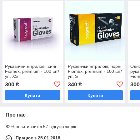
Рукавички нітрилові, сині
Рукавички нітрилові, чорні
Одно
Fiomex, premium - 100 шт/
Fiomex, premium - 100 шт/
рука
уп, XS
уп, S
Fiom
уп, 
300
340
300
₴
₴
Купити
Купити
Про нас
82% позитивних з 57 відгуків за рік
Працює з 25.01.2018