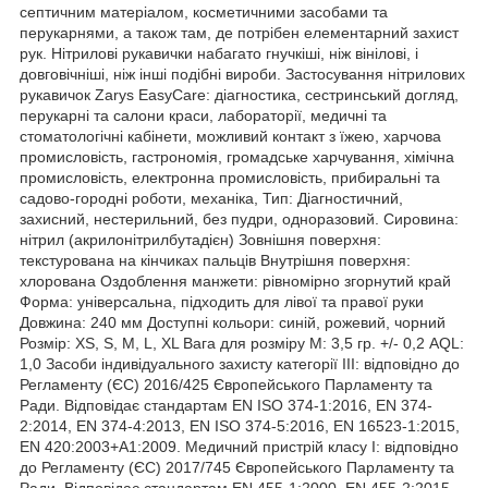
септичним матеріалом, косметичними засобами та
перукарнями, а також там, де потрібен елементарний захист
рук. Нітрилові рукавички набагато гнучкіші, ніж вінілові, і
довговічніші, ніж інші подібні вироби. Застосування нітрилових
рукавичок Zarys EasyCare: діагностика, сестринський догляд,
перукарні та салони краси, лабораторії, медичні та
стоматологічні кабінети, можливий контакт з їжею, харчова
промисловість, гастрономія, громадське харчування, хімічна
промисловість, електронна промисловість, прибиральні та
садово-городні роботи, механіка, Тип: Діагностичний,
захисний, нестерильний, без пудри, одноразовий. Сировина:
нітрил (акрилонітрилбутадієн) Зовнішня поверхня:
текстурована на кінчиках пальців Внутрішня поверхня:
хлорована Оздоблення манжети: рівномірно згорнутий край
Форма: універсальна, підходить для лівої та правої руки
Довжина: 240 мм Доступні кольори: синій, рожевий, чорний
Розмір: ХS, S, M, L, XL Вага для розміру M: 3,5 гр. +/- 0,2 AQL:
1,0 Засоби індивідуального захисту категорії III: відповідно до
Регламенту (ЄС) 2016/425 Європейського Парламенту та
Ради. Відповідає стандартам EN ISO 374-1:2016, EN 374-
2:2014, EN 374-4:2013, EN ISO 374-5:2016, EN 16523-1:2015,
EN 420:2003+A1:2009. Медичний пристрій класу I: відповідно
до Регламенту (ЄС) 2017/745 Європейського Парламенту та
Ради. Відповідає стандартам EN 455-1:2000, EN 455-2:2015,