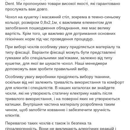
Dent. Ми пропонуємо товари високої якості, які гарантовано
прослужать вам довго.
Чохол на кушетку і масажний стіл, зокрема в темно-синьому
кольорі, розміром 0,8х2,1м, є важливим елементом для
запобігання пошкодження обладнання, яке має велику
вартість. Крім того, це важливо для дотримання основних
гігієнічних норм під час проведення процедур.
При виборі чохлів особливу увагу приділяється матеріалу та
типу фіксації. Варіанти фіксації можуть бути представлені
гумками або спеціальними зав'язками, залежно від типу
кушетки, для якої ви шукаєте чохол. Наші менеджери
допоможуть вам зробити правильний вибір.
Особливу увагу виробники приділяють вибору тканини,
оскільки від неї залежить тривалість використання та комфорт
для клієнтів і спеціалістів. В наших каталогах ви знайдете
чохли, які не утворюють статичну електрику навіть після
тривалого використання, і на поверхні яких не утворюються
катишки. Внутрішня частина матеріалу розроблена таким
чином, щоб запобігти ковзанню і забезпечити зручність
клієнтів.
Перевагою таких чохлів є також їх безпека та
гіпоалергенність. Вони не викликають алергічних реакцій і