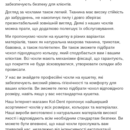
забезпечують безпеку для клієнтів.
Догляд за чохлами також легкий. Тканина має високу стійкість
до забруднень, не накопичує пилу і довго зберігає
презентабельний зовнішній вигляд. Деякі з наших чохлів
можна прати, що додатково полегшує їх обслуговування.
Ми пропонуємо чохли на кушетку в різних варіантах
матеріалів, таких як натуральна махрова тканина, трикотаж,
бавовна, а також поліетилен. Ви також зможете підібрати
чохол підходящого кольору, який сподобається вам і вашим
клієнтам. Всі чохли мають механізми фіксації, що гарантують,
що покриття не буде зісковзуватися, утворювати складки або
провисати.
У нас ви знайдете професійні чохли на кушетку, які
забезпечують високий рівень гігієнічності та комфорту для
ваших клієнтів. Ви зможете легко підібрати чохол відповідного
розміру, навіть якщо у вас нестандартна кушетка.
Наш Інтернет-магазин Kol-Dent пропонує найширший
асортимент чохлів у всіх розмірах, кольорах та матеріалах.
Наші вироби виготовлені з натуральних матеріалів високої
якості і відповідають всім необхідним стандартам безпеки. Ви
можете бути впевнені, що наші чохли прослужать вам
тривалий час, незалежно від інтенсивності експлуатації.