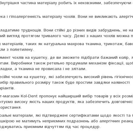
 Внутрішня частина матеріалу робить їх нековзкими, забезпечуюч
ка і гіпоалергенність матеріалу чохлів. Вони не викликають алергі
ладатиме труднощів. Вони стійкі до різних видів забруднень, не н
ний вигляд протягом тривалого часу. Деякі з наших чохлів можна п
 матеріалів, таких як натуральна махрова тканина, трикотаж, бав
и з поліетилену.
ент чохлів на кушетку, де ви зможете підібрати бажаний колір, 
нтам. Виробники також ретельно продумали механізм фіксації, що
ладки, а тканина не провисала і не злітали.
ійні чохли на кушетку, які забезпечують високий рівень гігієнічнос
Вибір правильного розміру також буде простим завдяки наявності
ріантів.
т-магазин Kol-Dent пропонує найширший вибір товарів у всіх розмі
нтуємо високу якість наших продуктів, яка забезпечить довговічніс
користання.
ральні матеріали, які підтверджені сертифікатами щодо якості та 
ю шкірою не матимуть неприємних подразнень або алергічних реакці
оджуватись приємним відчуттям під час процедур.