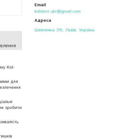
koldent.ukr@gmail.com
Шевченка 315, Львів, Україна
овлення
ну Kol-
дними для
безпечення
іальні
ам зробити
ривалість
тишків