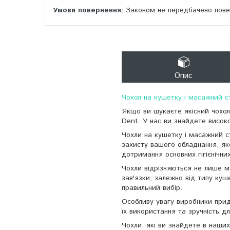
Законом не передбачено повер
Опис
Чохол на кушетку і масажний ст
Якщо ви шукаєте якісний чохол
Dent. У нас ви знайдете високо
Чохли на кушетку і масажний ст
захисту вашого обладнання, як
дотримання основних гігієнічни
Чохли відрізняються не лише м
зав'язки, залежно від типу ку
правильний вибір.
Особливу увагу виробники прид
їх використання та зручність для
Чохли, які ви знайдете в наши