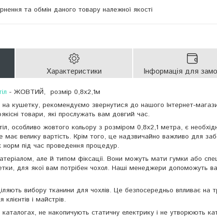
нення та обмін даного товару належної якості
Характеристики
Інформація для зам
іл
- ЖОВТИЙ, розмір 0,8х2,1м
 на кушетку, рекомендуємо звернутися до нашого Інтернет-магази
якісні товари, які прослужать вам довгий час.
іл, особливо жовтого кольору з розміром 0,8х2,1 метра, є необхі
е має велику вартість. Крім того, це надзвичайно важливо для за
х норм під час проведення процедур.
атеріалом, але й типом фіксації. Вони можуть мати гумки або спец
шетки, для якої вам потрібен чохол. Наші менеджери допоможуть в
іляють вибору тканини для чохлів. Це безпосередньо впливає на т
 клієнтів і майстрів.
х каталогах, не накопичують статичну електрику і не утворюють ка