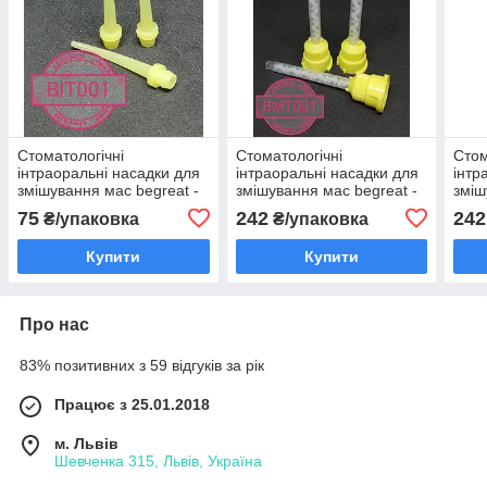
Стоматологічні
Стоматологічні
Стом
інтраоральні насадки для
інтраоральні насадки для
інтр
змішування мас begreat -
змішування мас begreat -
зміш
25 шт/уп, bit 001 (жовті)
25 шт/уп, bmt 001 (жовті)
25 ш
75
242
242
₴/упаковка
₴/упаковка
Купити
Купити
Про нас
83% позитивних з 59 відгуків за рік
Працює з 25.01.2018
м. Львів
Шевченка 315, Львів, Україна