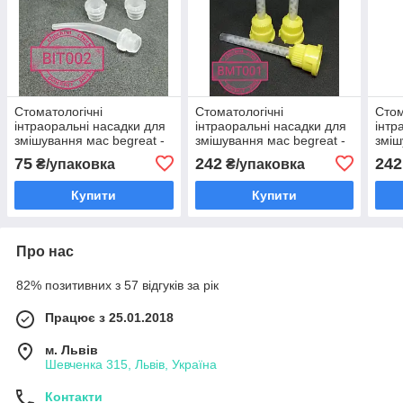
Стоматологічні
Стоматологічні
Стом
інтраоральні насадки для
інтраоральні насадки для
інтр
змішування мас begreat -
змішування мас begreat -
зміш
25 шт/уп, bit 002 (прозорі)
25 шт/уп, bmt 001 (жовті)
25 ш
75
242
242
₴/упаковка
₴/упаковка
Купити
Купити
Про нас
82% позитивних з 57 відгуків за рік
Працює з 25.01.2018
м. Львів
Шевченка 315, Львів, Україна
Контакти