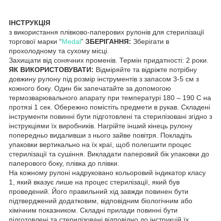
ІНСТРУКЦІЯ
з використання плівково-паперових рулонів для стерилізації
торгової марки “
Medal
”
ЗБЕРІГАННЯ:
Зберігати в
прохолодному та сухому місці.
Захищати від сонячних променів. Термін придатності: 2 роки.
ЯК ВИКОРИСТОВУВАТИ:
Відміряйте та відріжте потрібну
довжину рулону під розмір інструментів з запасом 3-5 см з
кожного боку. Один бік запечатайте за допомогою
термозварювального апарату при температурі 180 – 190 С на
протязі 1 сек. Обережно помістіть предмети в рукав. Складені
інструменти повинні бути підготовлені та стерилізовані згідно з
інструкціями їх виробників. Нагрійте інший кінець рулону
попередньо видаливши з нього зайве повітря. Покладіть
упаковки вертикально на їх краї, щоб полегшити процес
стерилізації та сушіння. Викладати паперовий бік упаковки до
паперового боку, плівка до плівки.
На кожному рулоні надруковано кольоровий індикатор класу
1, який вказує лише на процес стерилізації, який був
проведений. Його правильний хід завжди повинен бути
підтверджений додатковим, відповідним біологічним або
хімічним показником. Складні прилади повинні бути
підготовлені та стерилізовані відповідно до інструкцій їх