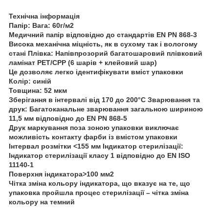
Технічна інформація
Папір:
Вага: 60г/м2
Медичний папір відповідно до стандартів EN PN 868-3
Висока механічна міцність, як в сухому так і вологому
стані
Плівка:
Напівпрозорий багатошаровий плівковий
ламінат PET/CPP (6 шарів + клейовий шар)
Це дозволяє легко ідентифікувати вміст упаковки
Колір: синій
Товщина: 52 мкм
Зберігання в інтервалі від 170 до 200°C
Зварювання та
друк:
Багатоканальне зварювання загальною шириною
11,5 мм відповідно до EN PN 868-5
Друк маркування поза зоною упаковки виключає
можливість контакту фарби із вмістом упаковки
Інтервал розмітки <155 мм
Індикатор стерилізації:
Індикатор стерилізації класу 1 відповідно до EN ISO
11140-1
Поверхня індикатора>100 мм2
Чітка зміна кольору індикатора, що вказує на те, що
упаковка пройшла процес стерилізації – чітка зміна
кольору на темний