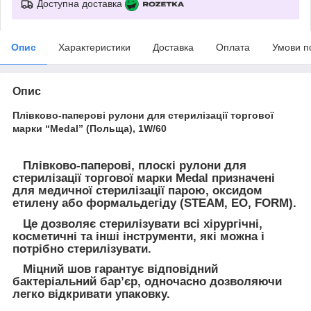
Доступна доставка
Опис
Характеристики
Доставка
Оплата
Умови п
Опис
Плівково-паперові рулони для стерилізації торгової
марки “Medal” (Польща), 1W/60
Плівково-паперові, плоскі рулони для
стерилізації торгової марки Medal призначені
для медичної стерилізації парою, оксидом
етилену або формальдегіду (STEAM, EO, FORM).
Це дозволяє стерилізувати всі хірургічні,
косметичні та інші інструменти, які можна і
потрібно стерилізувати.
Міцний шов гарантує відповідний
бактеріальний бар’єр, одночасно дозволяючи
легко відкривати упаковку.