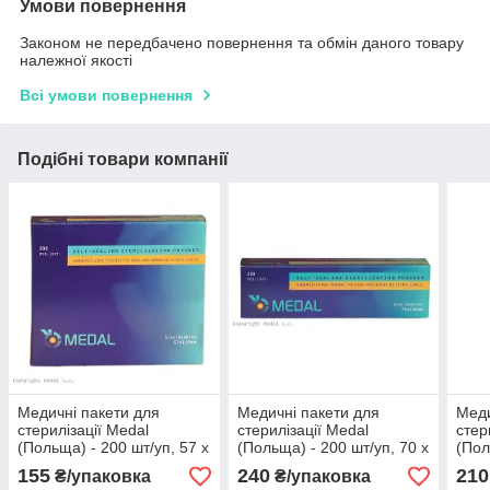
Умови повернення
Законом не передбачено повернення та обмін даного товару
належної якості
Всі умови повернення
Подібні товари компанії
Медичні пакети для
Медичні пакети для
Меди
стерилізації Medal
стерилізації Medal
стер
(Польща) - 200 шт/уп, 57 x
(Польща) - 200 шт/уп, 70 x
(Пол
100
230
135
155
240
210
₴/упаковка
₴/упаковка