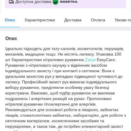
Доступна доставка
Опис
Характеристики
Доставка
Оплата
Умови п
Опис
Ідеально підходять для тату-салонів, косметологів, перукарів,
механіків, медицини тощо. Не містять латексу. Упаковка 100
шт Характеристики нітрилових рукавичок
Zarys
EasyCare:
Рукавички з нітрилового каучуку є відмінним засобом
індивідуального захисту і при контакті з септиком. Вони є
ідеальним захистом рук у випадках підвищеної чутливості до
латексу. Професійний захист рук вимагає індивідуального
вибору рукавичок, приділяючи особливу увагу безпеці
користувача. Важливо, щоб підбір рукавичок не викликав
подразнень і алергічних реакцій на руках. Пропоновані
нітрилові рукавички гіпоалергенні для алергіків.
Рекомендується для основної роботи в лікарнях, кабінетах
лікарів, стоматологічних кабінетах, лабораторіях, для роботи з
септичним матеріалом, косметичними засобами та
перукарнями, а також там, де потрібен елементарний захист