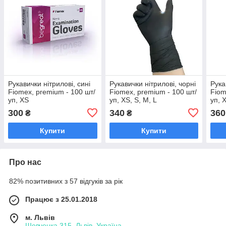
Рукавички нітрилові, сині
Рукавички нітрилові, чорні
Рука
Fiomex, premium - 100 шт/
Fiomex, premium - 100 шт/
Fiom
уп, XS
уп, XS, S, M, L
уп, 
300
340
360
₴
₴
Купити
Купити
Про нас
82% позитивних з 57 відгуків за рік
Працює з 25.01.2018
м. Львів
Шевченка 315, Львів, Україна