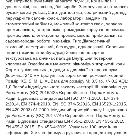
рук. Нітрилові рукавички набагато гнучкіші, ніж вінілові, і
довговічніші, ніж інші подібні вироби. Застосування нітрилових
рукавичок Zarys EasyCare: діагностика, сестринський догляд,
перукарні та салони краси, лабораторії, медичні та
стоматологічні кабінети, можливий контакт з їжею, харчова
промисловість, гастрономія, громадське харчування, хімічна
промисловість, електронна промисловість, прибиральні та
садово-городні роботи, механіка, Тип: Діагностичний,
захисний, нестерильний, без пудри, одноразовий. Сировина:
нітрил (акрилонітрилбутадієн) Зовнішня поверхня:
текстурована на кінчиках пальців Внутрішня поверхня:
хлорована Оздоблення манжети: рівномірно згорнутий край
Форма: універсальна, підходить для лівої та правої руки
Довжина: 240 мм Доступні кольори: синій, рожевий, чорний
Розмір: ХS, S, M, L, XL Вага для розміру M: 3,5 гр. +/- 0,2 AQL:
1,0 Засоби індивідуального захисту категорії III: відповідно до
Регламенту (ЄС) 2016/425 Європейського Парламенту та
Ради. Відповідає стандартам EN ISO 374-1:2016, EN 374-
2:2014, EN 374-4:2013, EN ISO 374-5:2016, EN 16523-1:2015,
EN 420:2003+A1:2009. Медичний пристрій класу I: відповідно
до Регламенту (ЄС) 2017/745 Європейського Парламенту та
Ради. Відповідає стандартам EN 455-1:2000, EN 455-2:2015,
EN 455-3:2015 і EN 455-4:2009. Упаковка: 100 штук Інша
інформація: Хімічна формула рукавичок і процес хлорування