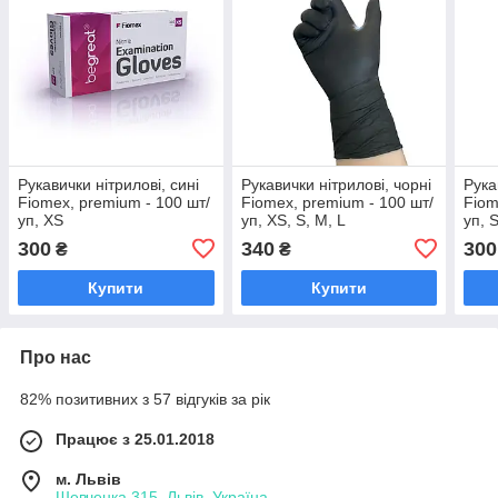
Рукавички нітрилові, сині
Рукавички нітрилові, чорні
Рука
Fiomex, premium - 100 шт/
Fiomex, premium - 100 шт/
Fiom
уп, XS
уп, XS, S, M, L
уп, 
300
340
300
₴
₴
Купити
Купити
Про нас
82% позитивних з 57 відгуків за рік
Працює з 25.01.2018
м. Львів
Шевченка 315, Львів, Україна