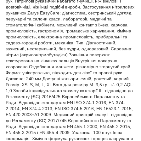
рук. Нітрилові рукавички набагато гнучкіші, ніж вінілові, і
довговічніші, ніж інші подібні вироби. Застосування нітрилових
рукавичок Zarys EasyCare: діагностика, сестринський догляд,
перукарні та салони краси, лабораторії, медичні та
стоматологічні кабінети, можливий контакт з їжею, харчова
промисловість, гастрономія, громадське харчування, хімічна
промисловість, електронна промисловість, прибиральні та
садово-городні роботи, механіка, Тип: Діагностичний,
захисний, нестерильний, без пудри, одноразовий. Сировина:
нітрил (акрилонітрилбутадієн) Зовнішня поверхня:
текстурована на кінчиках пальців Внутрішня поверхня:
хлорована Оздоблення манжети: рівномірно згорнутий край
Форма: універсальна, підходить для лівої та правої руки
Довжина: 240 мм Доступні кольори: синій, рожевий, чорний
Розмір: ХS, S, M, L, XL Вага для розміру M: 3,5 гр. +/- 0,2 AQL:
1,0 Засоби індивідуального захисту категорії III: відповідно до
Регламенту (ЄС) 2016/425 Європейського Парламенту та
Ради. Відповідає стандартам EN ISO 374-1:2016, EN 374-
2:2014, EN 374-4:2013, EN ISO 374-5:2016, EN 16523-1:2015,
EN 420:2003+A1:2009. Медичний пристрій класу I: відповідно
до Регламенту (ЄС) 2017/745 Європейського Парламенту та
Ради. Відповідає стандартам EN 455-1:2000, EN 455-2:2015,
EN 455-3:2015 і EN 455-4:2009. Упаковка: 100 штук Інша
інформація: Хімічна формула рукавичок і процес хлорування