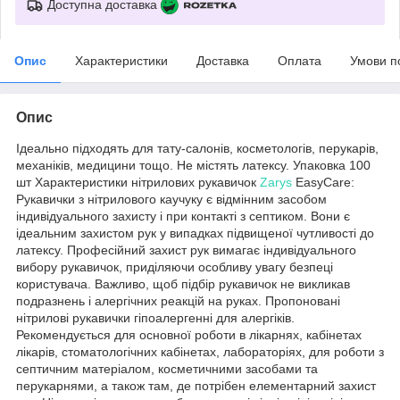
Доступна доставка
Опис
Характеристики
Доставка
Оплата
Умови п
Опис
Ідеально підходять для тату-салонів, косметологів, перукарів,
механіків, медицини тощо. Не містять латексу. Упаковка 100
шт Характеристики нітрилових рукавичок
Zarys
EasyCare:
Рукавички з нітрилового каучуку є відмінним засобом
індивідуального захисту і при контакті з септиком. Вони є
ідеальним захистом рук у випадках підвищеної чутливості до
латексу. Професійний захист рук вимагає індивідуального
вибору рукавичок, приділяючи особливу увагу безпеці
користувача. Важливо, щоб підбір рукавичок не викликав
подразнень і алергічних реакцій на руках. Пропоновані
нітрилові рукавички гіпоалергенні для алергіків.
Рекомендується для основної роботи в лікарнях, кабінетах
лікарів, стоматологічних кабінетах, лабораторіях, для роботи з
септичним матеріалом, косметичними засобами та
перукарнями, а також там, де потрібен елементарний захист