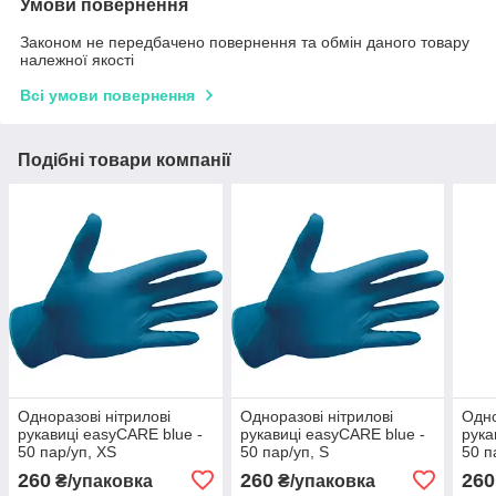
Умови повернення
Законом не передбачено повернення та обмін даного товару
належної якості
Всі умови повернення
Подібні товари компанії
Одноразові нітрилові
Одноразові нітрилові
Одно
рукавиці easyCARE blue -
рукавиці easyCARE blue -
рука
50 пар/уп, XS
50 пар/уп, S
50 п
260
260
260
₴/упаковка
₴/упаковка