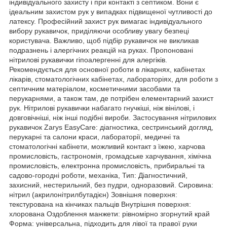
індивідуального захисту і при контакті з септиком. Вони є
ідеальним захистом рук у випадках підвищеної чутливості до
латексу. Професійний захист рук вимагає індивідуального
вибору рукавичок, приділяючи особливу увагу безпеці
користувача. Важливо, щоб підбір рукавичок не викликав
подразнень і алергічних реакцій на руках. Пропоновані
нітрилові рукавички гіпоалергенні для алергіків.
Рекомендується для основної роботи в лікарнях, кабінетах
лікарів, стоматологічних кабінетах, лабораторіях, для роботи з
септичним матеріалом, косметичними засобами та
перукарнями, а також там, де потрібен елементарний захист
рук. Нітрилові рукавички набагато гнучкіші, ніж вінілові, і
довговічніші, ніж інші подібні вироби. Застосування нітрилових
рукавичок Zarys EasyCare: діагностика, сестринський догляд,
перукарні та салони краси, лабораторії, медичні та
стоматологічні кабінети, можливий контакт з їжею, харчова
промисловість, гастрономія, громадське харчування, хімічна
промисловість, електронна промисловість, прибиральні та
садово-городні роботи, механіка, Тип: Діагностичний,
захисний, нестерильний, без пудри, одноразовий. Сировина:
нітрил (акрилонітрилбутадієн) Зовнішня поверхня:
текстурована на кінчиках пальців Внутрішня поверхня:
хлорована Оздоблення манжети: рівномірно згорнутий край
Форма: універсальна, підходить для лівої та правої руки