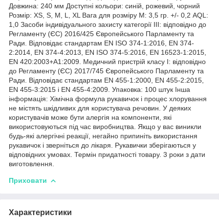
Довжина: 240 мм Доступні кольори: синій, рожевий, чорний
Розмір: ХS, S, M, L, XL Вага для розміру M: 3,5 гр. +/- 0,2 AQL:
1,0 Засоби індивідуального захисту категорії III: відповідно до
Регламенту (ЄС) 2016/425 Європейського Парламенту та
Ради. Відповідає стандартам EN ISO 374-1:2016, EN 374-
2:2014, EN 374-4:2013, EN ISO 374-5:2016, EN 16523-1:2015,
EN 420:2003+A1:2009. Медичний пристрій класу I: відповідно
до Регламенту (ЄС) 2017/745 Європейського Парламенту та
Ради. Відповідає стандартам EN 455-1:2000, EN 455-2:2015,
EN 455-3:2015 і EN 455-4:2009. Упаковка: 100 штук Інша
інформація: Хімічна формула рукавичок і процес хлорування
не містять шкідливих для користувача речовин. У деяких
користувачів може бути алергія на компоненти, які
використовуються під час виробництва. Якщо у вас виникли
будь-які алергічні реакції, негайно припиніть використання
рукавичок і зверніться до лікаря. Рукавички зберігаються у
відповідних умовах. Термін придатності товару. 3 роки з дати
виготовлення.
Приховати
Характеристики