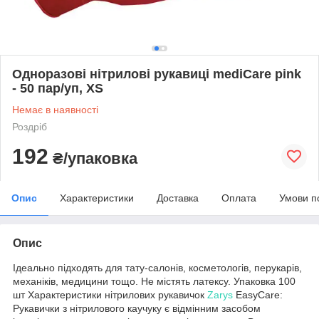
Одноразові нітрилові рукавиці mediCare pink
- 50 пар/уп, XS
Немає в наявності
Роздріб
192
₴/упаковка
Опис
Характеристики
Доставка
Оплата
Умови п
Опис
Ідеально підходять для тату-салонів, косметологів, перукарів,
механіків, медицини тощо. Не містять латексу. Упаковка 100
шт Характеристики нітрилових рукавичок
Zarys
EasyCare:
Рукавички з нітрилового каучуку є відмінним засобом