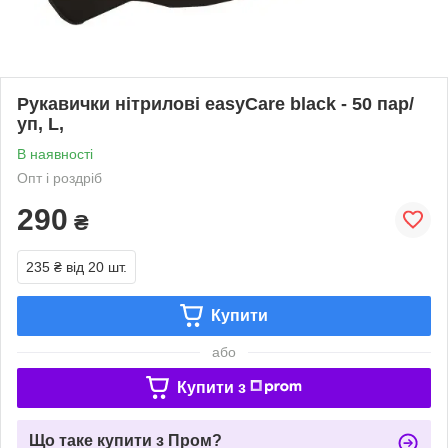
Рукавички нітрилові easyCare black - 50 пар/
уп, L,
В наявності
Опт і роздріб
290
₴
235 ₴
від 20 шт.
Купити
або
Купити з
Що таке купити з Пром?