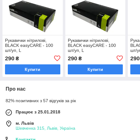
Рукавички нітрилові,
Рукавички нітрилові,
Рука
BLACK easyCARE - 100
BLACK easyCARE - 100
BLA
шт/уп, L
шт/уп, L
шт/у
290
290
290
₴
₴
Купити
Купити
Про нас
82% позитивних з 57 відгуків за рік
Працює з 25.01.2018
м. Львів
Шевченка 315, Львів, Україна
Контакти