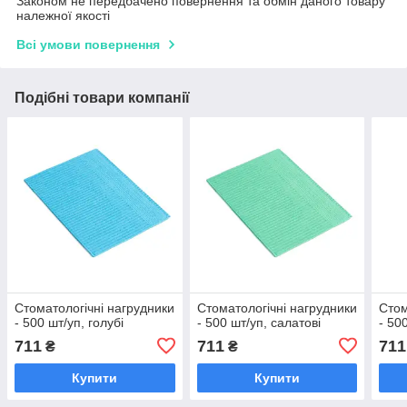
Законом не передбачено повернення та обмін даного товару
належної якості
Всі умови повернення
Подібні товари компанії
Стоматологічні нагрудники
Стоматологічні нагрудники
Стом
- 500 шт/уп, голубі
- 500 шт/уп, салатові
- 500
711
711
711
₴
₴
Купити
Купити