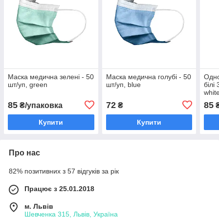
Маска медична зелені - 50
Маска медична голубі - 50
Одно
шт/уп, green
шт/уп, blue
білі
whit
85
72
85
₴/упаковка
₴
₴
Купити
Купити
Про нас
82% позитивних з 57 відгуків за рік
Працює з 25.01.2018
м. Львів
Шевченка 315, Львів, Україна