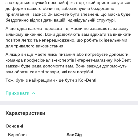
знаходиться гнучкий носовий фіксатор, який пристосовується
до форми вашого обличчя, забезпечуючи бездоганне
прилягання і захист. Ви можете бути впевнені, що маска буде
бездоганно відповідати вашій індивідуальній структурі.
А ще одна вагома перевага - ці маски не заважають вашому
вільному диханню. Вони дозволяють вам вдихати та видихати
повітря легко та неперешкоджено, що робить їх ідеальними
для тривалого використання.
А якщо ви ще маєте якісь питання або потребуєте допомоги,
команда професіоналів-експертів Інтернет-магазину Kol-Dent
завжди буде рада допомогти вам. Вони завжди допоможуть
вам обрати саме ті товари, які вам потрібні.
Тож, бути з найкращими - це бути з Kol-Dent!
Приховати
Характеристики
Основні
Виробник
SanGig