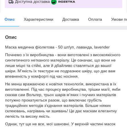
Доступна доставка
Опис
Характеристики
Доставка
Оплата
Умови п
Опис
Маска медична фіолетова - 50 шт/уп, лаванда, lavender
Почнемо з їх виробництва - вони виготовлені з високоякісного
синтетичного нетканого матеріалу. Це означає, що вони не
лише міцні та стійкі, але й дбайливо ставляться до вашої
шкіри. М'якість їх текстури не подразнює шкіру, що дає вам
впевненість у комфорті під час носіння.
Не менш вражаючою є новітня технологія, використана в їх
виготовленні. Під час процесу виробництва, трішки магії, якби
сказав сам Вольтер, трьох шарів м'яких і гнучких матеріалів
потужно прокатуються разом, що виключає грубість
традиційних методів з'єднання матеріалів. Більше ніяких
склеювань, нагрівань чи зшивань! Це дає маскам елегантну
легкість та високу якість.
Однак, тут ще не все, мої шановні. У верхній частині масок