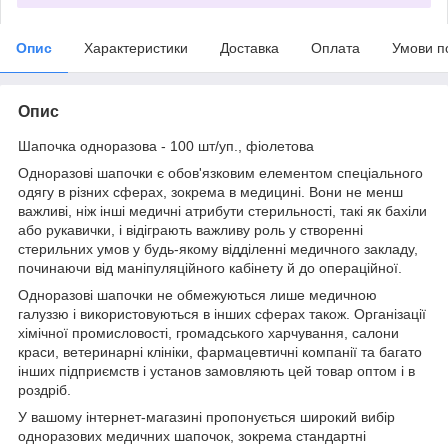
Опис
Характеристики
Доставка
Оплата
Умови п
Опис
Шапочка одноразова - 100 шт/уп., фіолетова
Одноразові шапочки є обов'язковим елементом спеціального
одягу в різних сферах, зокрема в медицині. Вони не менш
важливі, ніж інші медичні атрибути стерильності, такі як бахіли
або рукавички, і відіграють важливу роль у створенні
стерильних умов у будь-якому відділенні медичного закладу,
починаючи від маніпуляційного кабінету й до операційної.
Одноразові шапочки не обмежуються лише медичною
галуззю і використовуються в інших сферах також. Організації
хімічної промисловості, громадського харчування, салони
краси, ветеринарні клініки, фармацевтичні компанії та багато
інших підприємств і установ замовляють цей товар оптом і в
роздріб.
У вашому інтернет-магазині пропонується широкий вибір
одноразових медичних шапочок, зокрема стандартні