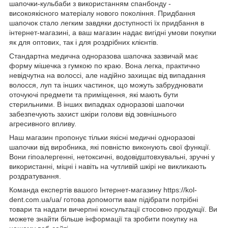
шапочки-кульбаби з використанням спанбонду -
високоякісного матеріалу нового покоління. Придбання
шапочок стало легким завдяки доступності їх придбання в
інтернет-магазині, а ваш магазин надає вигідні умови покупки
як для оптових, так і для роздрібних клієнтів.
Стандартна медична одноразова шапочка зазвичай має
форму мішечка з гумкою по краю. Вона легка, практично
невідчутна на волоссі, але надійно захищає від випадання
волосся, луп та інших частинок, що можуть забруднювати
оточуючі предмети та приміщення, які мають бути
стерильними. В інших випадках одноразові шапочки
забезпечують захист шкіри голови від зовнішнього
агресивного впливу.
Наш магазин пропонує тільки якісні медичні одноразові
шапочки від виробника, які повністю виконують свої функції.
Вони гіпоалергенні, нетоксичні, водовідштовхувальні, зручні у
використанні, міцні і навіть на чутливій шкірі не викликають
роздратування.
Команда експертів вашого Інтернет-магазину https://kol-
dent.com.ua/ua/ готова допомогти вам підібрати потрібні
товари та надати вичерпні консультації стосовно продукції. Ви
можете знайти більше інформації та зробити покупку на