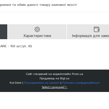
нення та обмін даного товару належної якості
Характеристики
Інформація для зам
CARE - 100 шт/уп, XS
Сайт створений на маркетплейсі
Prom.ua
Продавець на Bigl.ua
Kol-Dent |
Поскаржитися на контент
|
Політика конфіденційності
Select Language
▼