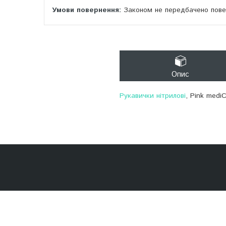
Законом не передбачено повер
Опис
Рукавички нітрилові
, Pink medi